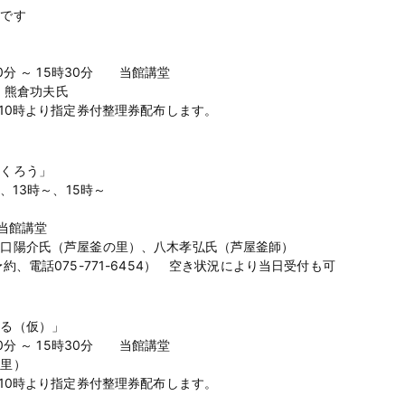
要です
」
30分 ～ 15時30分 当館講堂
長 熊倉功夫氏
、10時より指定券付整理券配布します。
つくろう」
、13時～、15時～
 当館講堂
樋口陽介氏（芦屋釜の里）、八木孝弘氏（芦屋釜師）
約、電話075-771-6454） 空き状況により当日受付も可
語る（仮）」
30分 ～ 15時30分 当館講堂
の里）
、10時より指定券付整理券配布します。