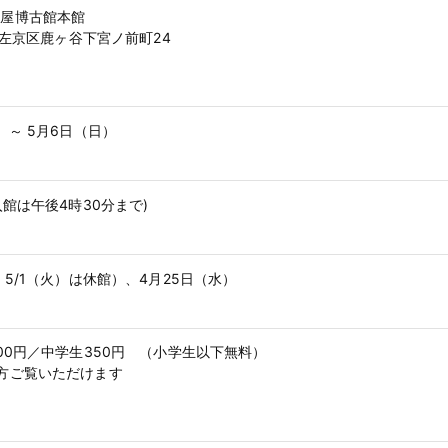
泉屋博古館本館
都市左京区鹿ヶ谷下宮ノ前町24
）～ 5月6日（日）
入館は午後4時30分まで)
、5/1（火）は休館）、4月25日（水）
00円／中学生350円 （小学生以下無料）
方ご覧いただけます