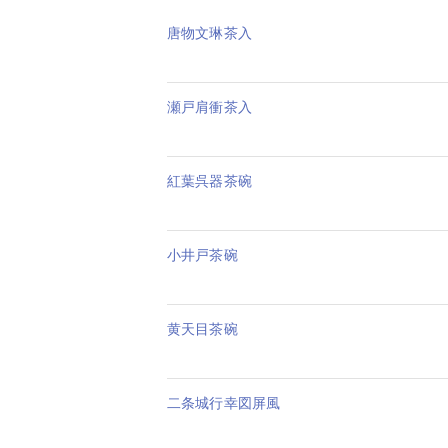
唐物文琳茶入
瀬戸肩衝茶入
紅葉呉器茶碗
小井戸茶碗
黄天目茶碗
二条城行幸図屏風