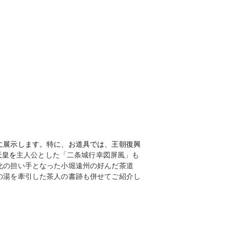
に展示します。特に、お道具では、王朝復興
天皇を
主人公とした「二条城行幸図屏風」も
化の担い手となった小堀遠州の好んだ茶道
の湯を牽引した茶人の書跡も併せてご紹介し