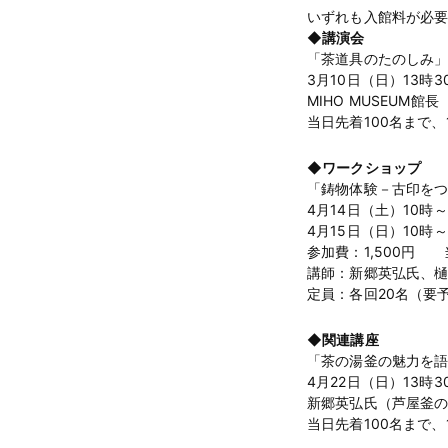
いずれも入館料が必
◆講演会
「茶道具のたのしみ
3月10日（日）13時
MIHO MUSEUM館
当日先着100名まで
◆ワークショップ
「鋳物体験－古印を
4月14日（土）10時～
4月15日（日）10時～
参加費：1,500円
講師：新郷英弘氏、
定員：各回20名（要予
◆関連講座
「茶の湯釜の魅力を
4月22日（日）13時
新郷英弘氏（芦屋釜
当日先着100名まで