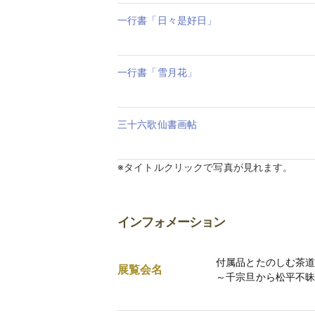
一行書「日々是好日」
一行書「雪月花」
三十六歌仙書画帖
※タイトルクリックで写真が見れます。
インフォメーション
付属品とたのしむ茶
展覧会名
～千宗旦から松平不