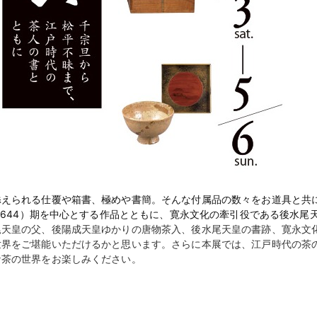
添えられる仕覆や箱書、極めや書簡。そんな付属品の数々をお道具と共
1644）期を中心とする作品とともに、寛永文化の牽引役である後水尾
尾天皇の父、後陽成天皇ゆかりの唐物茶入、後水尾天皇の書跡、寛永文
世界をご堪能いただけるかと思います。さらに本展では、江戸時代の茶
な茶の世界をお楽しみください。