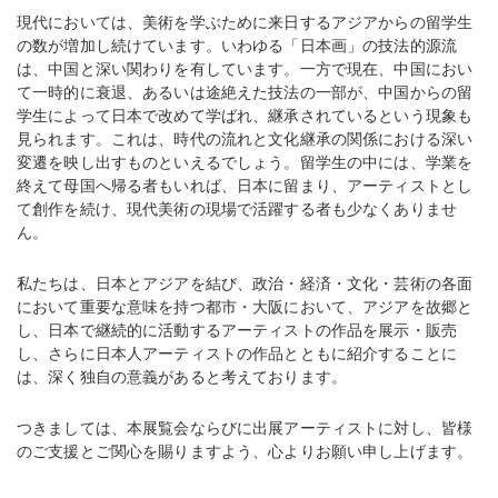
現代においては、美術を学ぶために来日するアジアからの留学生
の数が増加し続けています。いわゆる「日本画」の技法的源流
は、中国と深い関わりを有しています。一方で現在、中国におい
て一時的に衰退、あるいは途絶えた技法の一部が、中国からの留
学生によって日本で改めて学ばれ、継承されているという現象も
見られます。これは、時代の流れと文化継承の関係における深い
変遷を映し出すものといえるでしょう。留学生の中には、学業を
終えて母国へ帰る者もいれば、日本に留まり、アーティストとし
て創作を続け、現代美術の現場で活躍する者も少なくありませ
ん。
私たちは、日本とアジアを結び、政治・経済・文化・芸術の各面
において重要な意味を持つ都市・大阪において、アジアを故郷と
し、日本で継続的に活動するアーティストの作品を展示・販売
し、さらに日本人アーティストの作品とともに紹介することに
は、深く独自の意義があると考えております。
つきましては、本展覧会ならびに出展アーティストに対し、皆様
のご支援とご関心を賜りますよう、心よりお願い申し上げます。