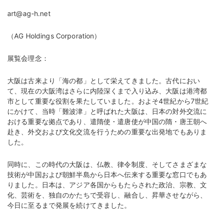
art@ag-h.net
（AG Holdings Corporation）
展覧会理念：
大阪は古来より「海の都」として栄えてきました。古代におい
て、現在の大阪湾はさらに内陸深くまで入り込み、大阪は港湾都
市として重要な役割を果たしていました。およそ4世紀から7世紀
にかけて、当時「難波津」と呼ばれた大阪は、日本の対外交流に
おける重要な拠点であり、遣隋使・遣唐使が中国の隋・唐王朝へ
赴き、外交および文化交流を行うための重要な出発地でもありま
した。
同時に、この時代の大阪は、仏教、律令制度、そしてさまざまな
技術が中国および朝鮮半島から日本へ伝来する重要な窓口でもあ
りました。日本は、アジア各国からもたらされた政治、宗教、文
化、芸術を、独自のかたちで受容し、融合し、昇華させながら、
今日に至るまで発展を続けてきました。