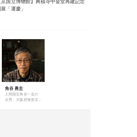
東京国立博物館】興福寺中金堂再建記念
別展「運慶」
角谷 勇圭
人間国宝角谷一圭の
次男、大阪府無形文
化財「茶の湯釜」保
持者