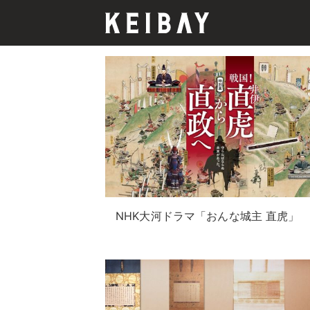
NHK大河ドラマ「おんな城主 直虎」