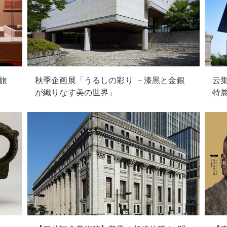
旅
秋季企画展「うるしの彩り －漆黒と金銀
云
が織りなす美の世界」
特