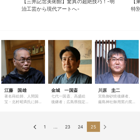
【三井記念美術館】驚異の超絶技巧！-明
【
治工芸から現代アートへ-
特
江藤 国雄
金城 一国斎
川原 圭二
著名蒔絵師、人間国
七代一国斎、高盛絵
宮島御砂焼後継者、
宝・北村昭斉氏に師
後継者；広島県指定
厳島神社御用窯の窯
事
無形文化財「一国斎
主
高盛絵」技術保持者
に認定
1
...
23
24
25