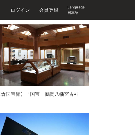
Language
ログイン
会員登録
日本語
鎌倉国宝館】「国宝 鶴岡八幡宮古神
」